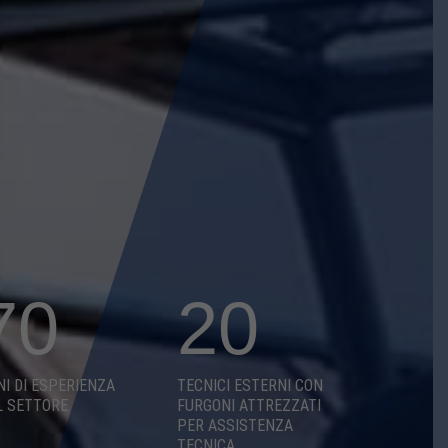
70
20
NI DI ESPERIENZA
TECNICI ESTERNI CON
L SETTORE
FURGONI ATTREZZATI
PER ASSISTENZA
TECNICA